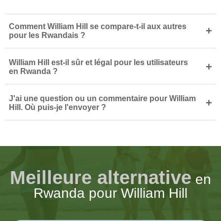
Comment William Hill se compare-t-il aux autres
+
pour les Rwandais ?
William Hill est-il sûr et légal pour les utilisateurs
+
en Rwanda ?
J'ai une question ou un commentaire pour William
+
Hill. Où puis-je l'envoyer ?
Meilleure alternative
en
Rwanda pour William Hill