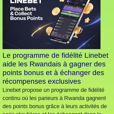
Le programme de fidélité Linebet
aide les Rwandais à gagner des
points bonus et à échanger des
récompenses exclusives
Linebet propose un programme de fidélité
continu où les parieurs à Rwanda gagnent
des points bonus grâce à leurs activités de