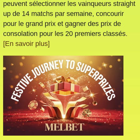
peuvent sélectionner les vainqueurs straight
up de 14 matchs par semaine, concourir
pour le grand prix et gagner des prix de
consolation pour les 20 premiers classés.
[En savoir plus]