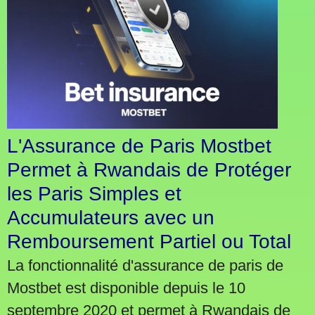
L'Assurance de Paris Mostbet
Permet à Rwandais de Protéger
les Paris Simples et
Accumulateurs avec un
Remboursement Partiel ou Total
La fonctionnalité d'assurance de paris de
Mostbet est disponible depuis le 10
septembre 2020 et permet à Rwandais de