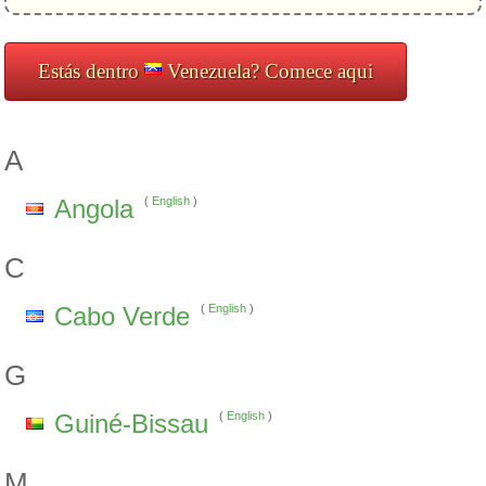
Estás dentro
Venezuela? Comece aqui
A
Angola
(
English
)
C
Cabo Verde
(
English
)
G
Guiné-Bissau
(
English
)
M