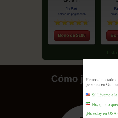
/10
1xBet
B
enlace de página web
enlac
Bono de $100
Bon
Lista
Cómo jugar en
Hemos detectado qu
personas en Guinea 
Sí, llévame a l
No, quiero qued
¡No estoy en USA o