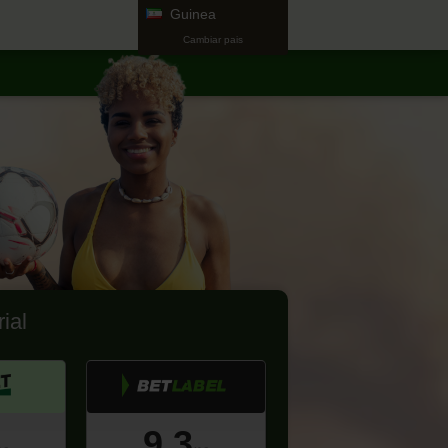
Guinea
Ecuatorial
Cambiar pais
rtidas
ial
9.3