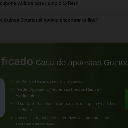
Onde posso encontrar promoções e cupons válidos para como o 1xBet?
os Guinea Ecuatorial podem encontrar online?
ificado
Casa de apuestas Guinea
Su Bankroll estará seguro y protegido
Puede Depositar o Retirar sus Fondos Rápida y
Fácilmente
El software de apuestas deportivas es rápido y está bien
diseñado
Las casas de apuestas deportivas y el personal son
amables y serviciales.