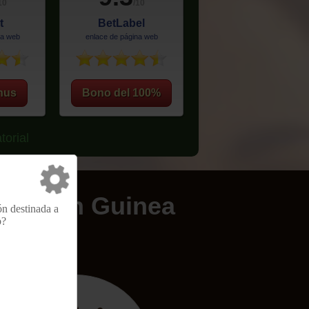
10
/10
t
BetLabel
na web
enlace de página web
nus
Bono del 100%
torial
ivas en Guinea
ón destinada a
b?