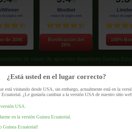
/10
/10
/
etWinner
Mostbet
Linebe
e de página web
enlace de página web
enlace de pági
o de 300€
Bonificación del
100% Bo
20%
 completa de casas de apuestas deportivas Guinea Ecua
¿Está usted en el lugar correcto?
 casas de apuestas deport
e está visitando desde USA, sin embargo, actualmente está en la versi
Ecuatorial. ¿Le gustaría cambiar a la versión USA de nuestro sitio we
Ecuatorial
a versión USA.
arme en la versión Guinea Ecuatorial.
 Guinea Ecuatorial!