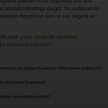
. Algunos pueden estar regulados por una
ww.sportsbookratings.eu/go/. No publicamos
puestas deportivas que no sea segura en
tos aquí:
¿Las casas de apuestas
les Guinea Ecuatorial?
Tenho uma pergunta ou comentário sobre um em Guinea Ecuatorial. Onde posso publicá-lo?
s bem avaliado em Guinea Ecuatorial?
postar em esportes online?