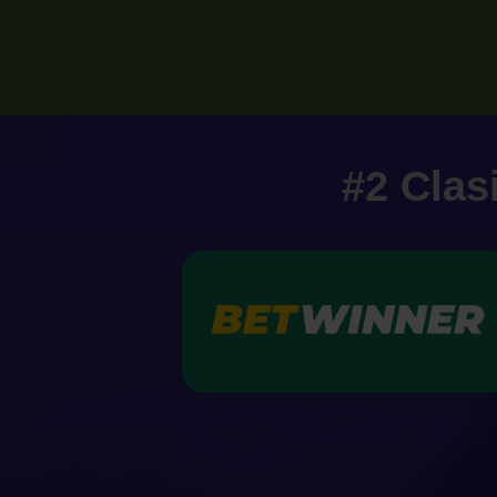
#2 Clas