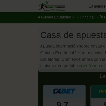
10 mejore
Guinea Ecuatorial
Principal
E
>
>
Deportes v
Apuestas 
Casa de apuesta
Ecuatorial
¿Busca información sobre casas de
Guinea Ecuatorial? Hemos revisad
Ecuatorial. Comience ahora con la
Guinea Ecuatorial:
1xBet (Bono de
La
9.7