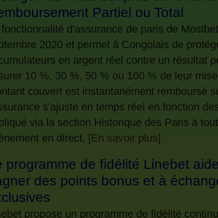
mboursement Partiel ou Total
 fonctionnalité d'assurance de paris de Mostbet
ptembre 2020 et permet à Congolais de protége
cumulateurs en argent réel contre un résultat 
surer 10 %, 30 %, 50 % ou 100 % de leur mise, e
ntant couvert est instantanément remboursé su
assurance s'ajuste en temps réel en fonction des
pliqué via la section Historique des Paris à t
énement en direct.
[En savoir plus]
 programme de fidélité Linebet aide
agner des points bonus et à échan
clusives
nebet propose un programme de fidélité continu