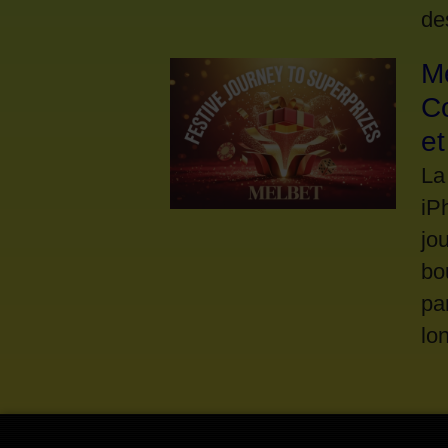
de
Me
C
et
La
iP
jo
bo
pa
lo