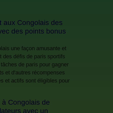
t aux Congolais des
avec des points bonus
olais une façon amusante et
 des défis de paris sportifs
tâches de paris pour gagner
its et d'autres récompenses
 et actifs sont éligibles pour
 à Congolais de
lateurs avec un