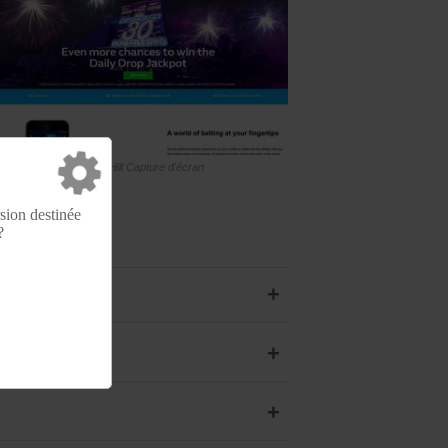
William Hill Capture d'écran
sion destinée
?
+
+
+