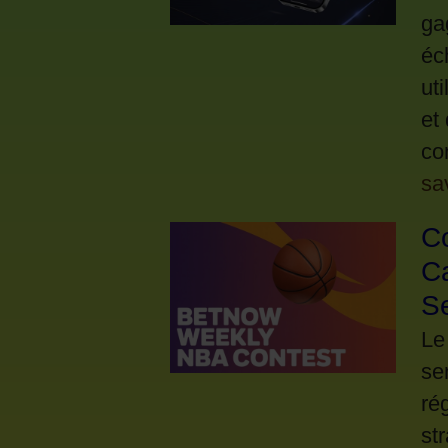
ga
éc
ut
et
co
sa
C
C
S
Le
se
ré
st