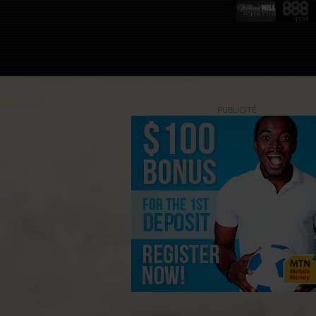
PUBLICITÉ