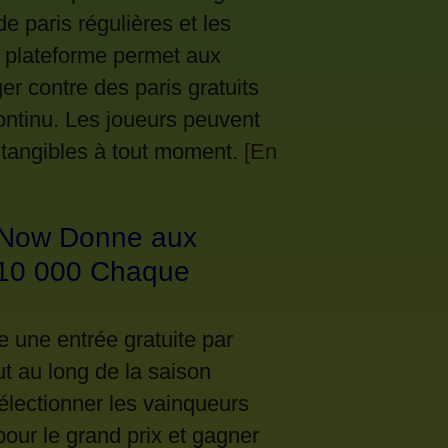
e paris régulières et les
 plateforme permet aux
er contre des paris gratuits
ntinu. Les joueurs peuvent
s tangibles à tout moment.
[En
tNow Donne aux
10 000 Chaque
une entrée gratuite par
t au long de la saison
lectionner les vainqueurs
our le grand prix et gagner