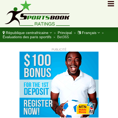
République centrafricaine
Principal
Français
>
>
>
Évaluations des paris sportifs
Bet365
>
PUBLICITÉ