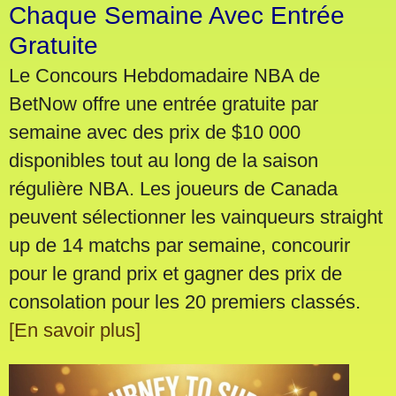
Chaque Semaine Avec Entrée
Gratuite
Le Concours Hebdomadaire NBA de
BetNow offre une entrée gratuite par
semaine avec des prix de $10 000
disponibles tout au long de la saison
régulière NBA. Les joueurs de Canada
peuvent sélectionner les vainqueurs straight
up de 14 matchs par semaine, concourir
pour le grand prix et gagner des prix de
consolation pour les 20 premiers classés.
[En savoir plus]