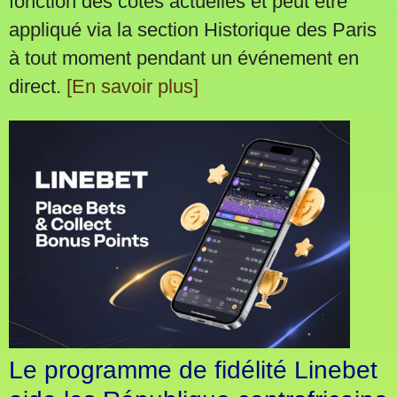
fonction des cotes actuelles et peut être
appliqué via la section Historique des Paris
à tout moment pendant un événement en
direct.
[En savoir plus]
Le programme de fidélité Linebet