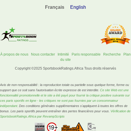
Français
English
À propos de nous
Nous contacter
Intimité
Paris responsable
Recherche
Plan
du site
Copyright ©2025 SportsbookRatings.Africa Tous droits réservés
Avis de non-responsabilité : la reproduction totale ou partielle sous quelque forme, forme ou
support que ce soit sans l'autorisation écrite expresse de est interdite.
Ce site Web est une
fonctionnalité promotionnelle et le site a été payé pour fournir la critique positive suivante sur
ces paris sportifs en ligne - les critiques ne sont pas fournies par un consommateur
indépendant.
Des conditions générales supplémentaires s'appliquent à toutes les offres de
bonus. Les paris sportifs peuvent entraîner des pertes financières pour vous.
Vérification de
SportsbookRatings.Africa par RevampScripts