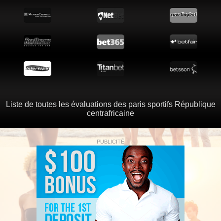
Liste de toutes les évaluations des paris sportifs République
centrafricaine
PUBLICITÉ