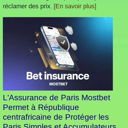
réclamer des prix.
[En savoir plus]
L'Assurance de Paris Mostbet
Permet à République
centrafricaine de Protéger les
Paris Simples et Accumulateurs