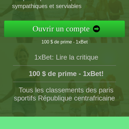
sympathiques et serviables
Ouvrir un compte
100 $ de prime - 1xBet
1xBet: Lire la critique
100 $ de prime - 1xBet!
Tous les classements des paris
sportifs République centrafricaine