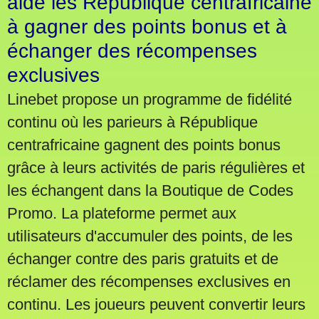
aide les République centrafricaine
à gagner des points bonus et à
échanger des récompenses
exclusives
Linebet propose un programme de fidélité
continu où les parieurs à République
centrafricaine gagnent des points bonus
grâce à leurs activités de paris régulières et
les échangent dans la Boutique de Codes
Promo. La plateforme permet aux
utilisateurs d'accumuler des points, de les
échanger contre des paris gratuits et de
réclamer des récompenses exclusives en
continu. Les joueurs peuvent convertir leurs