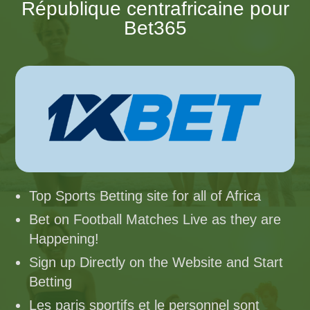
République centrafricaine pour
Bet365
Top Sports Betting site for all of Africa
Bet on Football Matches Live as they are
Happening!
Sign up Directly on the Website and Start
Betting
Les paris sportifs et le personnel sont