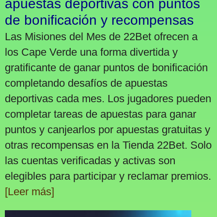
apuestas deportivas con puntos
de bonificación y recompensas
Las Misiones del Mes de 22Bet ofrecen a
los Cape Verde una forma divertida y
gratificante de ganar puntos de bonificación
completando desafíos de apuestas
deportivas cada mes. Los jugadores pueden
completar tareas de apuestas para ganar
puntos y canjearlos por apuestas gratuitas y
otras recompensas en la Tienda 22Bet. Solo
las cuentas verificadas y activas son
elegibles para participar y reclamar premios.
[Leer más]