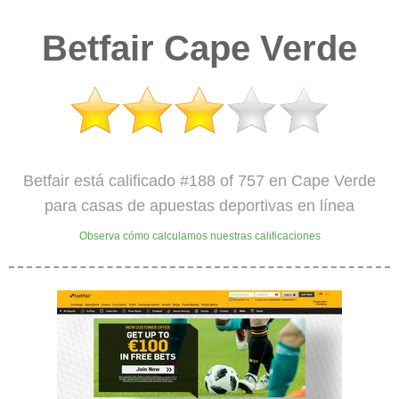
Betfair Cape Verde
Betfair está calificado #188 of 757 en Cape Verde
para casas de apuestas deportivas en línea
Observa cómo calculamos nuestras calificaciones