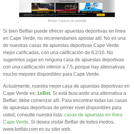
Betfair Captura de pantalla
Si bien Betfair puede ofrecer apuestas deportivas en línea
en Cape Verde, no recomendamos apostar allí. No es una
de nuestras casas de apuestas deportivas Cape Verde
mejor calificadas, con una calificación de 6.2/10. No
sugerimos jugar en ninguna casa de apuestas deportivas
con una calificación inferior a 7.5, porque hay alternativas
mucho mejores disponibles para Cape Verde.
Actualmente, nuestra mejor casa de apuestas deportivas en
Cape Verde es:
1xBet
. Si está buscando una alternativa a
Betfair, debe comenzar allí. Para encontrar todas las casas
de apuestas deportivas de primer nivel disponibles para
usted, consulte nuestra lista:
casas de apuestas en línea
Cape Verde
. Si desea visitar Betfair de todos modos,
www.betfair.com es su sitio web.