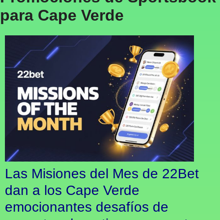
para Cape Verde
Las Misiones del Mes de 22Bet
dan a los Cape Verde
emocionantes desafíos de