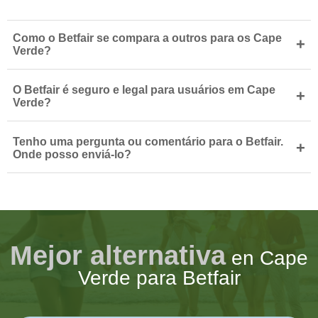
Como o Betfair se compara a outros para os Cape
+
Verde?
O Betfair é seguro e legal para usuários em Cape
+
Verde?
Tenho uma pergunta ou comentário para o Betfair.
+
Onde posso enviá-lo?
Mejor alternativa
en Cape
Verde para Betfair