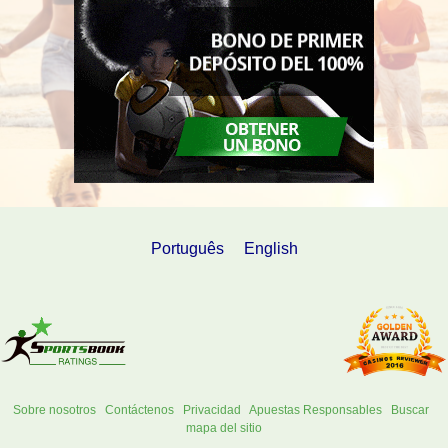
Português
English
Sobre nosotros
Contáctenos
Privacidad
Apuestas Responsables
Buscar
mapa del sitio