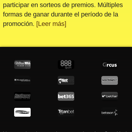
participar en sorteos de premios. Múltiples
formas de ganar durante el período de la
promoción.
[Leer más]