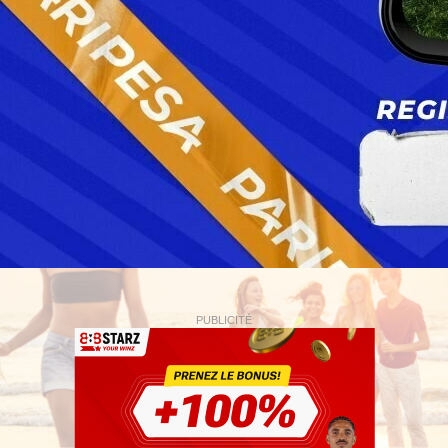
PUBLICITÉ