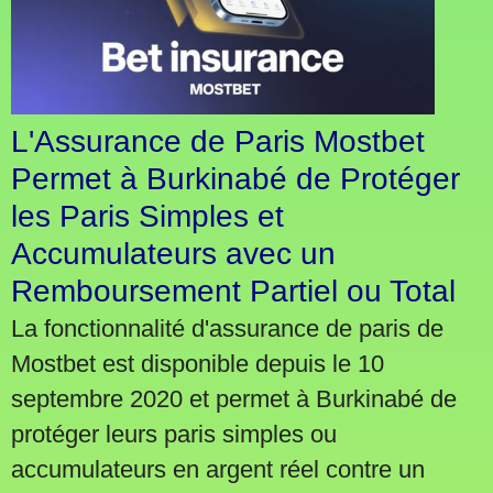
L'Assurance de Paris Mostbet
Permet à Burkinabé de Protéger
les Paris Simples et
Accumulateurs avec un
Remboursement Partiel ou Total
La fonctionnalité d'assurance de paris de
Mostbet est disponible depuis le 10
septembre 2020 et permet à Burkinabé de
protéger leurs paris simples ou
accumulateurs en argent réel contre un