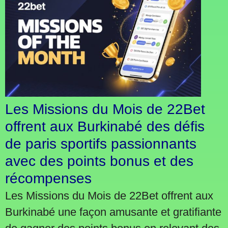
Les Missions du Mois de 22Bet
offrent aux Burkinabé des défis
de paris sportifs passionnants
avec des points bonus et des
récompenses
Les Missions du Mois de 22Bet offrent aux
Burkinabé une façon amusante et gratifiante