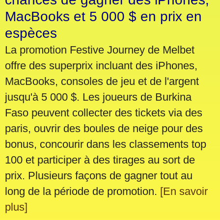
MacBooks et 5 000 $ en prix en
espèces
La promotion Festive Journey de Melbet
offre des superprix incluant des iPhones,
MacBooks, consoles de jeu et de l'argent
jusqu'à 5 000 $. Les joueurs de Burkina
Faso peuvent collecter des tickets via des
paris, ouvrir des boules de neige pour des
bonus, concourir dans les classements top
100 et participer à des tirages au sort de
prix. Plusieurs façons de gagner tout au
long de la période de promotion.
[En savoir
plus]