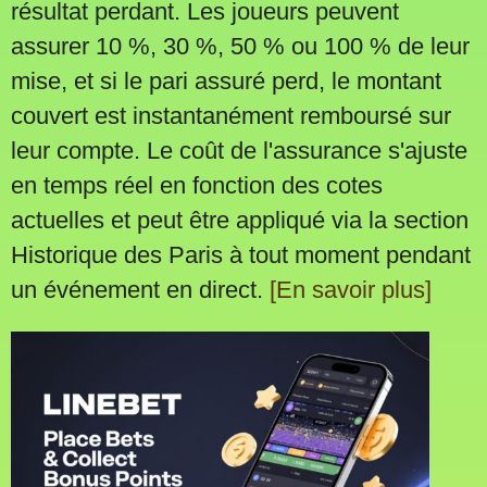
résultat perdant. Les joueurs peuvent
assurer 10 %, 30 %, 50 % ou 100 % de leur
mise, et si le pari assuré perd, le montant
couvert est instantanément remboursé sur
leur compte. Le coût de l'assurance s'ajuste
en temps réel en fonction des cotes
actuelles et peut être appliqué via la section
Historique des Paris à tout moment pendant
un événement en direct.
[En savoir plus]