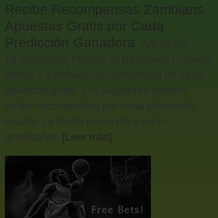
Recibe Recompensas Zambians
Apuestas Gratis por Cada
Predicción Ganadora
¡VENCIÓ!
La promoción Predice el Resultado Correcto
ofrece a Zambians la oportunidad de ganar
apuestas gratis. Los jugadores pueden
recibir recompensas por cada predicción
exacta. La oferta es simple y muy
gratificante.
[Leer más]