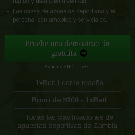
rápido y está bien diseñado
Las casas de apuestas deportivas y el
personal son amables y serviciales.
Pruebe una demostración
gratuita
Bono de $100 - 1xBet
1xBet: Leer la reseña
Bono de $100 - 1xBet!
Todas las clasificaciones de
apuestas deportivas de Zambia