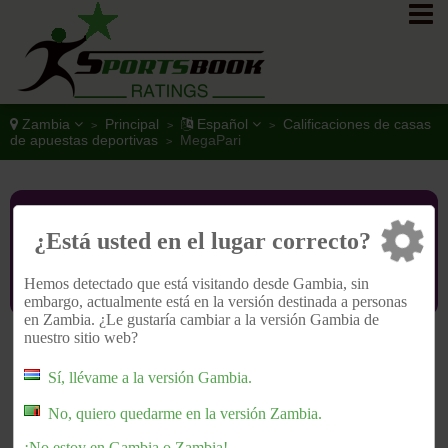
Zambia
Principal
Español
Calificaciones de casas
>
>
>
de apuestas deportivas
MegaPari
>
¿Está usted en el lugar correcto?
Hemos detectado que está visitando desde Gambia, sin
embargo, actualmente está en la versión destinada a personas
en Zambia. ¿Le gustaría cambiar a la versión Gambia de
9.1
nuestro sitio web?
Sí, llévame a la versión Gambia.
/10
No, quiero quedarme en la versión Zambia.
¡No estoy en Gambia o Zambia!