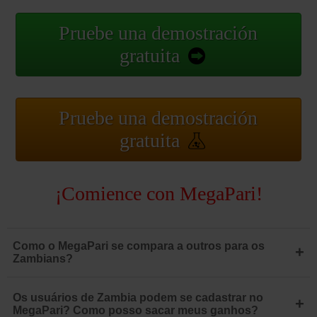
Pruebe una demostración
gratuita
Pruebe una demostración
gratuita
¡Comience con MegaPari!
Como o MegaPari se compara a outros para os
+
Zambians?
Os usuários de Zambia podem se cadastrar no
+
MegaPari? Como posso sacar meus ganhos?