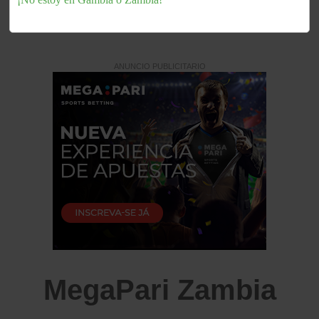
¡bono de 100€ para MegaPari!
ANUNCIO PUBLICITARIO
MegaPari Zambia