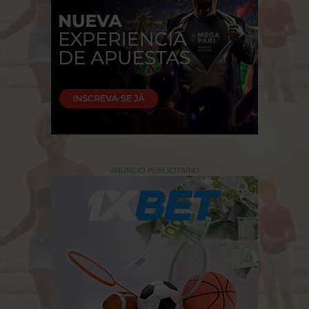
ANUNCIO PUBLICITARIO