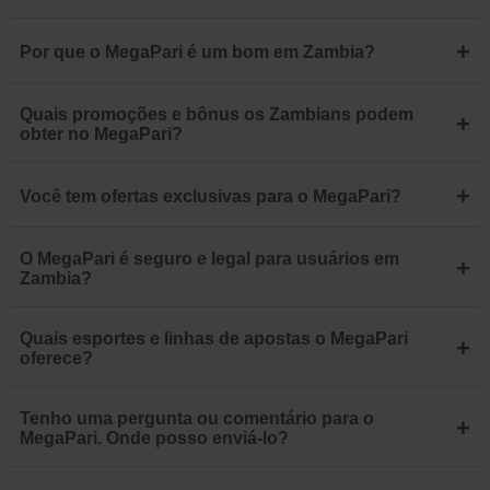
+
Por que o MegaPari é um bom em Zambia?
Quais promoções e bônus os Zambians podem
+
obter no MegaPari?
+
Você tem ofertas exclusivas para o MegaPari?
O MegaPari é seguro e legal para usuários em
+
Zambia?
Quais esportes e linhas de apostas o MegaPari
+
oferece?
Tenho uma pergunta ou comentário para o
+
MegaPari. Onde posso enviá-lo?