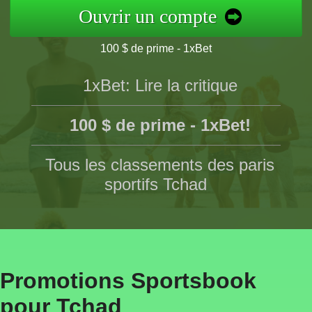
Ouvrir un compte
100 $ de prime - 1xBet
1xBet: Lire la critique
100 $ de prime - 1xBet!
Tous les classements des paris
sportifs Tchad
Promotions Sportsbook
pour Tchad