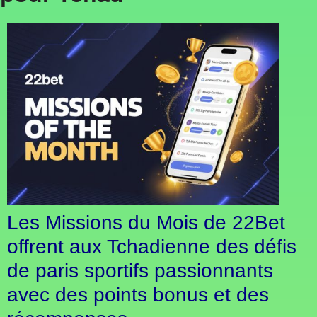
Les Missions du Mois de 22Bet
offrent aux Tchadienne des défis
de paris sportifs passionnants
avec des points bonus et des