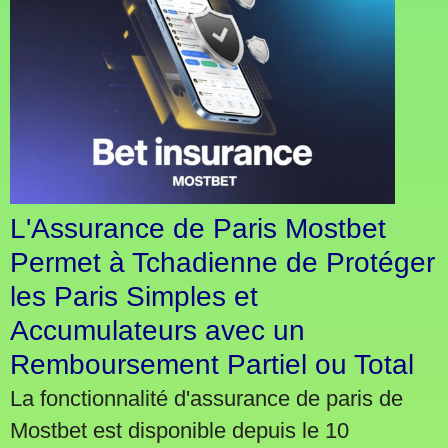
L'Assurance de Paris Mostbet
Permet à Tchadienne de Protéger
les Paris Simples et
Accumulateurs avec un
Remboursement Partiel ou Total
La fonctionnalité d'assurance de paris de
Mostbet est disponible depuis le 10