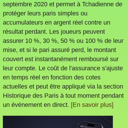
septembre 2020 et permet à Tchadienne de
protéger leurs paris simples ou
accumulateurs en argent réel contre un
résultat perdant. Les joueurs peuvent
assurer 10 %, 30 %, 50 % ou 100 % de leur
mise, et si le pari assuré perd, le montant
couvert est instantanément remboursé sur
leur compte. Le coût de l'assurance s'ajuste
en temps réel en fonction des cotes
actuelles et peut être appliqué via la section
Historique des Paris à tout moment pendant
un événement en direct.
[En savoir plus]