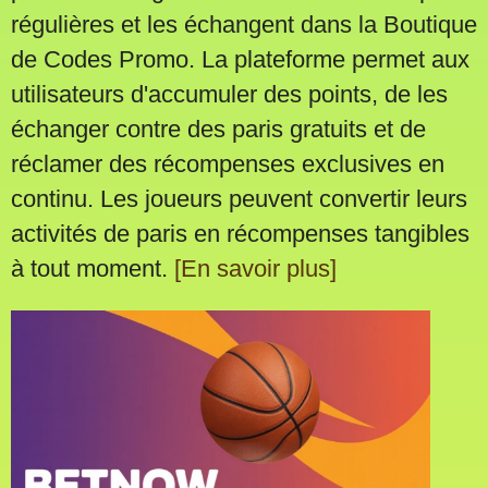
régulières et les échangent dans la Boutique
de Codes Promo. La plateforme permet aux
utilisateurs d'accumuler des points, de les
échanger contre des paris gratuits et de
réclamer des récompenses exclusives en
continu. Les joueurs peuvent convertir leurs
activités de paris en récompenses tangibles
à tout moment.
[En savoir plus]