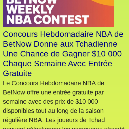
Concours Hebdomadaire NBA de
BetNow Donne aux Tchadienne
Une Chance de Gagner $10 000
Chaque Semaine Avec Entrée
Gratuite
Le Concours Hebdomadaire NBA de
BetNow offre une entrée gratuite par
semaine avec des prix de $10 000
disponibles tout au long de la saison
régulière NBA. Les joueurs de Tchad