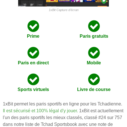
1xBit Capture d'écran
Prime
Paris gratuits
Paris en direct
Mobile
Sports virtuels
Livre de course
1xBit permet les paris sportifs en ligne pour les Tchadienne.
Il est sécurisé et 100% légal d'y jouer.
1xBit est actuellement
l'un des paris sportifs les mieux classés, classé #24 sur 757
dans notre liste de Tchad Sportsbook avec une note de